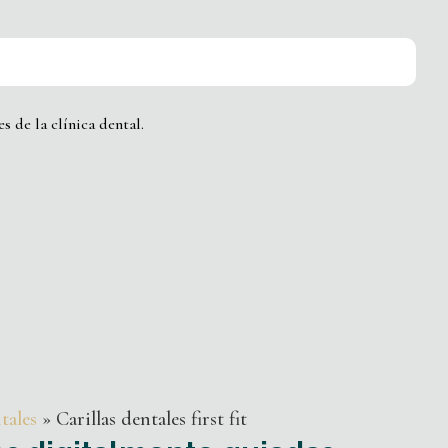
s de la clínica dental.
tales
»
Carillas dentales first fit