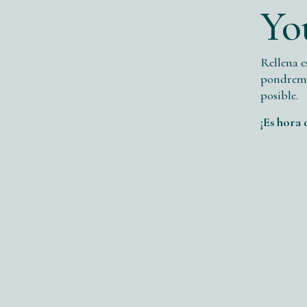
Yo
Rellena e
pondremo
posible.
¡Es hora 