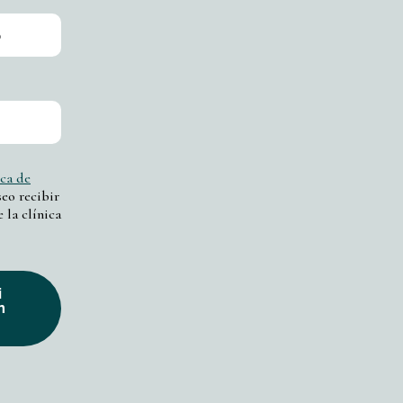
ica de
eo recibir
 la clínica
i
n