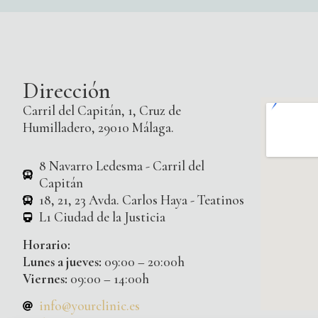
Dirección
Carril del Capitán, 1, Cruz de
Humilladero, 29010 Málaga.
8 Navarro Ledesma - Carril del
Capitán
18, 21, 23 Avda. Carlos Haya - Teatinos
L1 Ciudad de la Justicia
Horario:
Lunes a jueves:
09:00 – 20:00h
Viernes:
09:00 – 14:00h
info@yourclinic.es