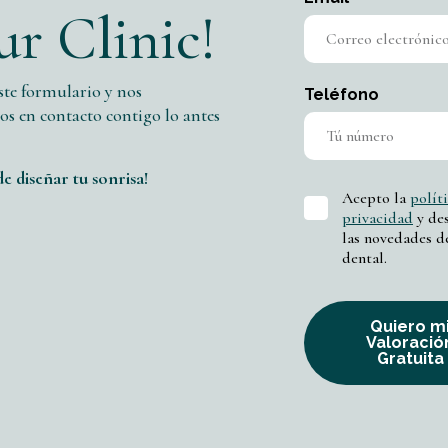
ur Clinic!
ste formulario y nos
Teléfono
s en contacto contigo lo antes
de diseñar tu sonrisa!
Acepto la
polít
privacidad
y des
las novedades de
dental.
Quiero m
Valoració
Gratuita