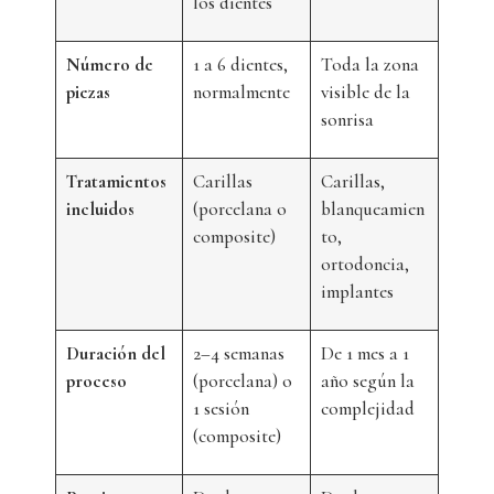
los dientes
Número de
1 a 6 dientes,
Toda la zona
piezas
normalmente
visible de la
sonrisa
Tratamientos
Carillas
Carillas,
incluidos
(porcelana o
blanqueamien
composite)
to,
ortodoncia,
implantes
Duración del
2–4 semanas
De 1 mes a 1
proceso
(porcelana) o
año según la
1 sesión
complejidad
(composite)